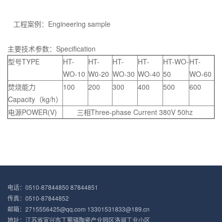
工程案例：Engineering sample
主要技术参数：Specification
型号TYPE
HT-
HT-
HT-
HT-
HT-WO-
HT-
WO-10
W0-20
WO-30
WO-40
50
WO-60
焚烧能力
100
200
300
400
500
600
Capacity（kg/h）
电源POWER(V)
三相Three-phase Current 380V 50hz
电话：0510-87844850 87844851
传真：0510-87844852
邮箱：2715556425@qq.com 13301531833@189.cn
地址：江苏省宜兴市丁蜀镇陶瓷产业园区洛涧工业小区