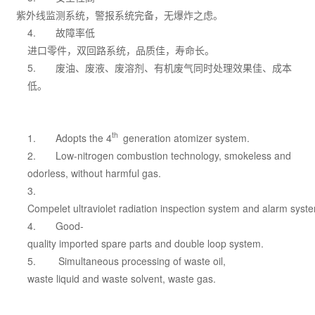
紫外线监测系统，警报系统完备，无爆炸之虑。
4.
故障率低
进口零件，双回路系统，品质佳，寿命长。
5.
废油、废液、废溶剂、有机废气同时处理效果佳、成本
低。
th
1.
Adopts the 4
generation atomizer system.
2.
Low-nitrogen combustion technology, smokeless and
odorless, without harmful gas.
3.
Compelet ultraviolet radiation inspection system and alarm syst
4.
Good-
quality imported spare parts and double loop system.
5.
Simultaneous processing of waste oil,
waste liquid and waste solvent, waste gas.